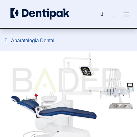
Ir al contenido
Aparatología Dental