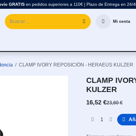
nvío GRATIS
en pedidos superiores a 110€ | Plazo de Entrega en 24/
Mi cesta
atología
Marcas
Comprar Material Dental
Blo
oncia
CLAMP IVORY REPOSICIÓN - HERAEUS KULZER
CLAMP IVOR
KULZER
16,52
€
23,60
€
Aña