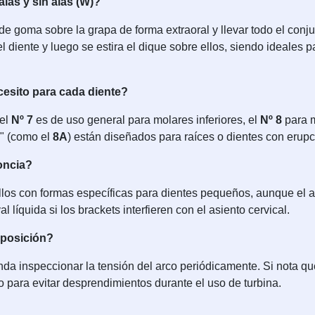
las y sin alas (W)?
e goma sobre la grapa de forma extraoral y llevar todo el conj
l diente y luego se estira el dique sobre ellos, siendo ideales 
esito para cada diente?
 el
Nº 7
es de uso general para molares inferiores, el
Nº 8
para m
" (como el
8A
) están diseñados para raíces o dientes con erupc
oncia?
llos con formas específicas para dientes pequeños, aunque el a
líquida si los brackets interfieren con el asiento cervical.
eposición?
a inspeccionar la tensión del arco periódicamente. Si nota que
lo para evitar desprendimientos durante el uso de turbina.