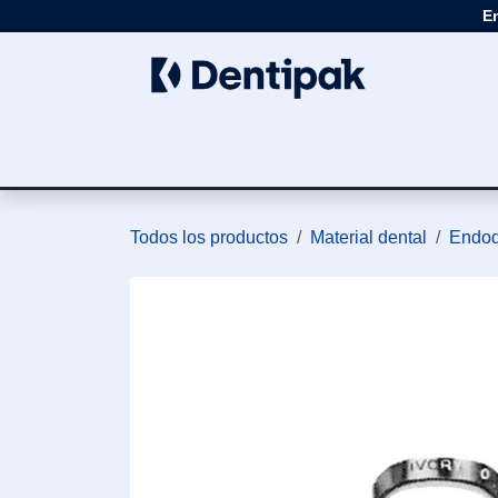
Ir al contenido
E
Clínica
Apar
Todos los productos
Material dental
Endod