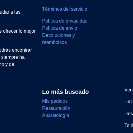
Términos del servicio
udar a las
Política de privacidad
Política de envío
 ofrecer lo mejor
Devoluciones y
reembolsos
drás encontrar
e siempre ha
no y de
Ven 
Lo más buscado
Mis pedidos
c/D
Restauración
Hor
Aparatología
Tel