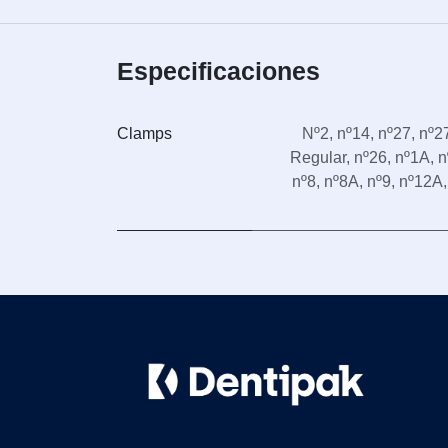
Especificaciones
Clamps
Nº2
,
nº14
,
nº27
,
nº2
Regular
,
nº26
,
nº1A
,
n
nº8
,
nº8A
,
nº9
,
nº12A