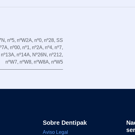
7N
,
nº5
,
nºW2A
,
nº0
,
nº28
,
SS
º7A
,
nº00
,
nº1
,
nº2A
,
nº4
,
nº7
,
,
nº13A
,
nº14A
,
Nº26N
,
nº212
,
nºW7
,
nºW8
,
nºW8A
,
nºW5
Sobre Dentipak
Na
se
Aviso Legal