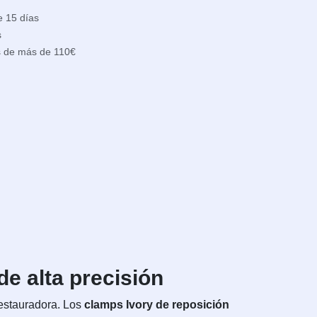
e 15 días
s
s de más de 110€
e alta precisión
restauradora. Los
clamps Ivory de reposición