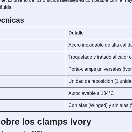
e. El diseño de los orificios laterales es compatible con la ma
fluida.
écnicas
Detalle
Acero inoxidable de alta calid
Troquelado y tratado al calor 
Porta-clamps universales (Ivor
Unidad de reposición (1 unida
Autoclavable a 134°C
Con alas (Winged) y sin alas (
obre los clamps Ivory