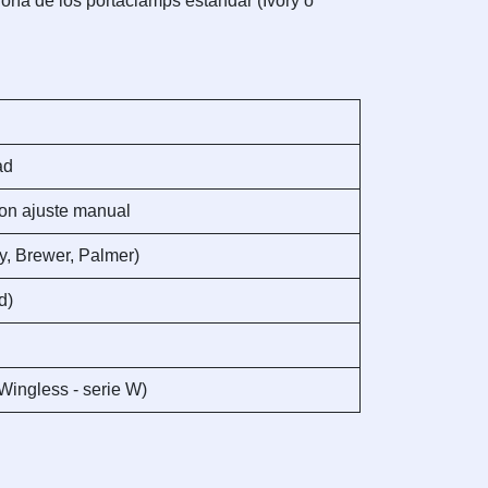
yoría de los portaclamps estándar (Ivory o
ad
con ajuste manual
y, Brewer, Palmer)
d)
Wingless - serie W)