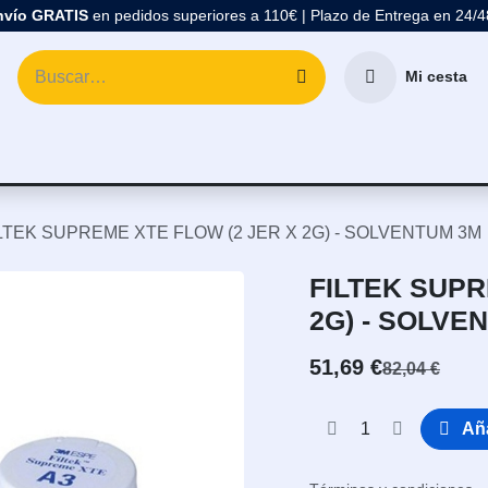
nvío GRATIS
en pedidos superiores a 110€ | Plazo de Entrega en 24/
Mi cesta
atología
Marcas
Comprar Material Dental
Blo
LTEK SUPREME XTE FLOW (2 JER X 2G) - SOLVENTUM 3M
FILTEK SUPR
2G) - SOLVE
51,69
€
82,04
€
Aña