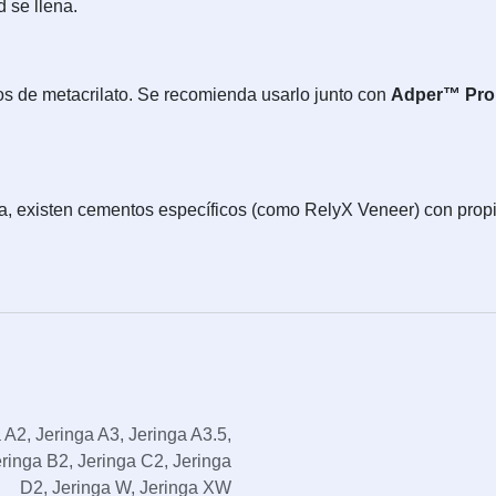
 se llena.
s de metacrilato. Se recomienda usarlo junto con
Adper™ Pr
ica, existen cementos específicos (como RelyX Veneer) con pro
a A2
,
Jeringa A3
,
Jeringa A3.5
,
eringa B2
,
Jeringa C2
,
Jeringa
D2
,
Jeringa W
,
Jeringa XW