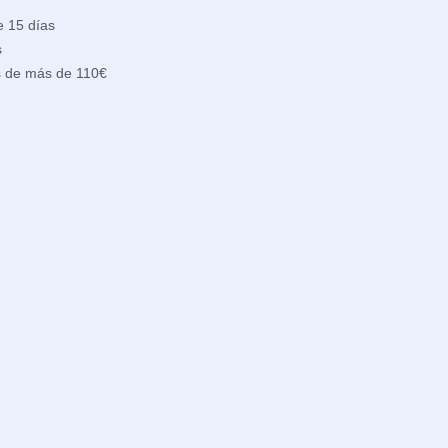
e 15 días
s
s de más de 110€