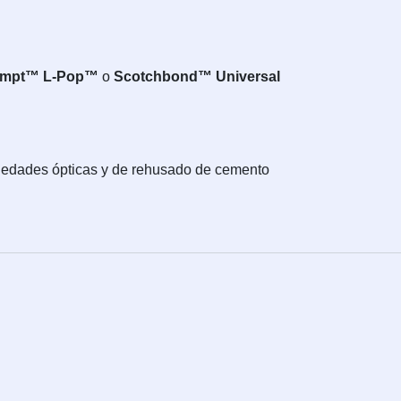
ompt™ L-Pop™
o
Scotchbond™ Universal
piedades ópticas y de rehusado de cemento