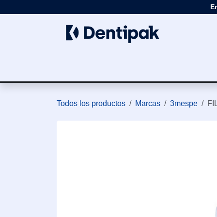
Ir al contenido
E
Clínica
Apar
Todos los productos
Marcas
3mespe
FI