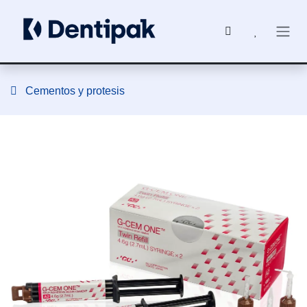
Ir al contenido
Cementos y protesis