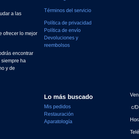
Términos del servicio
udar a las
Política de privacidad
Política de envío
 ofrecer lo mejor
Devoluciones y
reembolsos
drás encontrar
e siempre ha
no y de
Ven 
Lo más buscado
Mis pedidos
c/D
Restauración
Hor
Aparatología
Tel