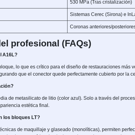
530 MPa (Tras cristalización)
Sistemas Cerec (Sirona) e In
Coronas anteriores/posteriores
el profesional (FAQs)
el A16L?
loque, lo que es crítico para el diseño de restauraciones más 
egurando que el conector quede perfectamente cubierto por la c
ación?
ia de metasilicato de litio (color azul). Solo a través del proce
ariencia estética final.
on los bloques LT?
écnicas de maquillaje y glaseado (monolíticas), permiten perf