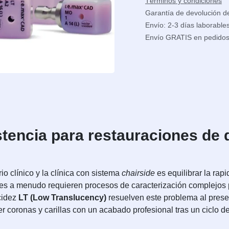
Términos y condiciones
Garantía de devolución d
Envío: 2-3 días laborable
Envío GRATIS en pedido
tencia para restauraciones de di
io clínico y la clínica con sistema
chairside
es equilibrar la rapi
es a menudo requieren procesos de caracterización complejos par
cidez
LT (Low Translucency)
resuelven este problema al prese
r coronas y carillas con un acabado profesional tras un ciclo d