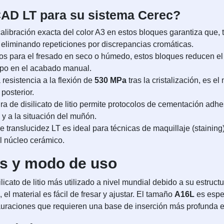
CAD LT para su sistema Cerec?
alibración exacta del color A3 en estos bloques garantiza que, tr
, eliminando repeticiones por discrepancias cromáticas.
s para el fresado en seco o húmedo, estos bloques reducen el 
empo en el acabado manual.
resistencia a la flexión de
530 MPa
tras la cristalización, es e
posterior.
ra de disilicato de litio permite protocolos de cementación ad
 y a la situación del muñón.
de translucidez LT es ideal para técnicas de maquillaje (staining
el núcleo cerámico.
as y modo de uso
ilicato de litio más utilizado a nivel mundial debido a su estructu
 el material es fácil de fresar y ajustar. El tamaño
A16L
es espec
tauraciones que requieren una base de inserción más profunda 