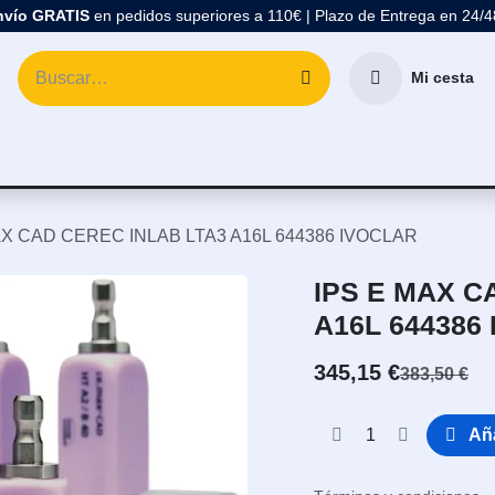
nvío GRATIS
en pedidos superiores a 110€ | Plazo de Entrega en 24/
Mi cesta
atología
Marcas
Comprar Material Dental
Blo
AX CAD CEREC INLAB LTA3 A16L 644386 IVOCLAR
IPS E MAX C
A16L 644386
345,15
€
383,50
€
Aña