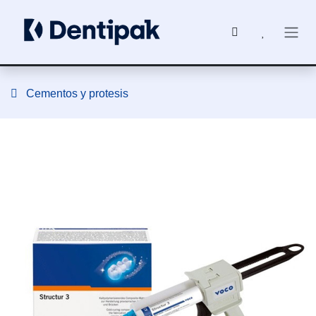
Ir al contenido
Cementos y protesis