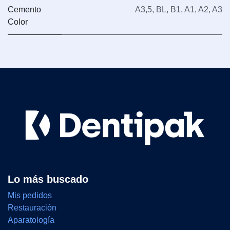
Cemento
A3,5
,
BL
,
B1
,
A1
,
A2
,
A3
Color
Lo más buscado
Mis pedidos
Restauración
Aparatología