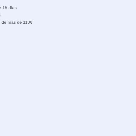
e 15 días
s
s de más de 110€