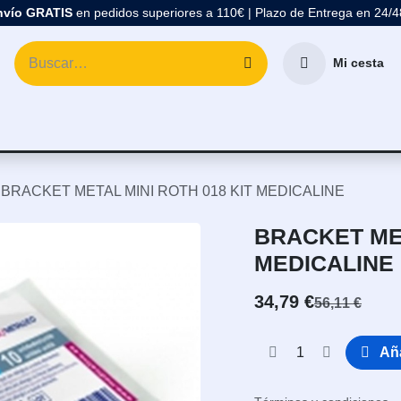
nvío GRATIS
en pedidos superiores a 110€ | Plazo de Entrega en 24/
Mi cesta
atología
Marcas
Comprar Material Dental
Blo
BRACKET METAL MINI ROTH 018 KIT MEDICALINE
BRACKET MET
MEDICALINE
34,79
€
56,11
€
Aña