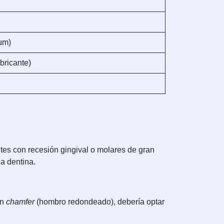
µm)
bricante)
tes con recesión gingival o molares de gran
la dentina.
en
chamfer
(hombro redondeado), debería optar