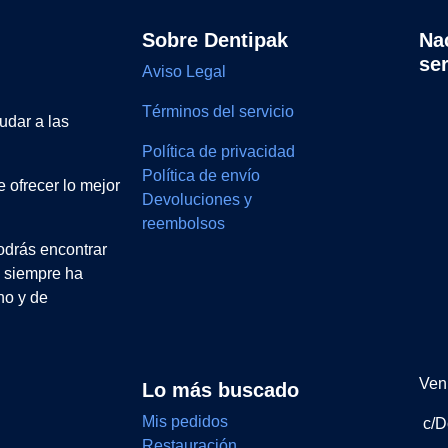
Sobre Dentipak
Na
se
Aviso Legal
Términos del servicio
udar a las
Política de privacidad
Política de envío
 ofrecer lo mejor
Devoluciones y
reembolsos
drás encontrar
e siempre ha
no y de
Ven 
Lo más buscado
Mis pedidos
c/D
Restauración