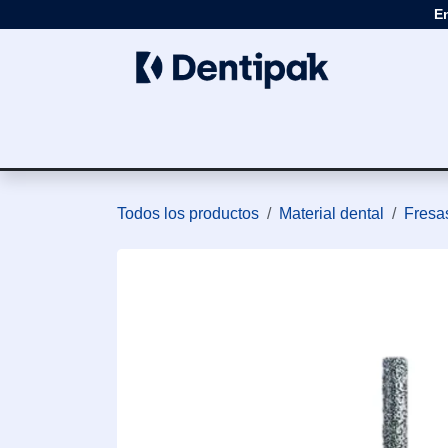
Ir al contenido
E
Clínica
Apar
Todos los productos
Material dental
Fresas