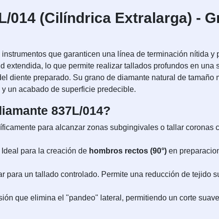
/014 (Cilíndrica Extralarga) - 
ge instrumentos que garanticen una línea de terminación nítida y
tud extendida, lo que permite realizar tallados profundos en una 
 del diente preparado. Su grano de diamante natural de tamaño m
e y un acabado de superficie predecible.
 diamante 837L/014?
icamente para alcanzar zonas subgingivales o tallar coronas clí
Ideal para la creación de
hombros rectos (90°)
en preparacion
 para un tallado controlado. Permite una reducción de tejido su
ión que elimina el "pandeo" lateral, permitiendo un corte suave