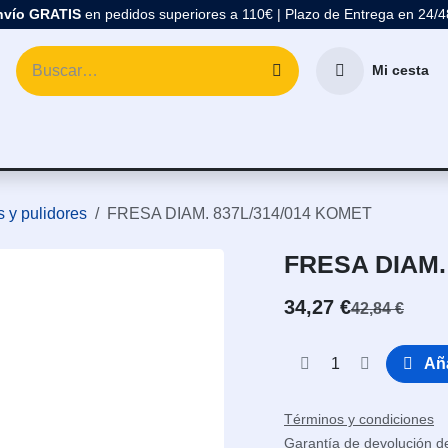
nvío GRATIS
en pedidos superiores a 110€ | Plazo de Entrega en 24/
Mi cesta
atología
Marcas
Comprar Material Dental
Blo
 y pulidores
FRESA DIAM. 837L/314/014 KOMET
FRESA DIAM.
34,27
€
42,84
€
Aña
Términos y condiciones
Garantía de devolución d