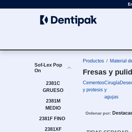
Ir al contenido
E
Clínica
Apar
Productos
Material d
Sof-Lex Pop
Fresas y puli
On
Cementos
Cirugía
Dese
2381C
y protesis
y
GRUESO
agujas
2381M
MEDIO
Destaca
Ordenar por:
2381F FINO
2381XF