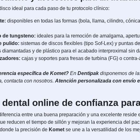
disco ideal para cada paso de tu protocolo clínico:
te:
disponibles en todas las formas (bola, llama, cilindro, cónica
o de tungsteno:
ideales para la remoción de amalgama, apertur
 pulido:
sistemas de discos flexibles (tipo Sof-Lex) y puntas de
s diamantadas y de plástico para el acabado interproximal sin d
izadores:
cajas y soportes para fresas de turbina (FG) o contra-
erencia específica de Komet?
En
Dentipak
disponemos de las 
a, contacta con nosotros.
Atención personalizada con envío e
 dental online de confianza par
a diferencia entre una buena preparación y una excelente reside
e reducen el tiempo de sillón y mejoran la experiencia del paci
 donde la precisión de
Komet
se une a la versatilidad de los m