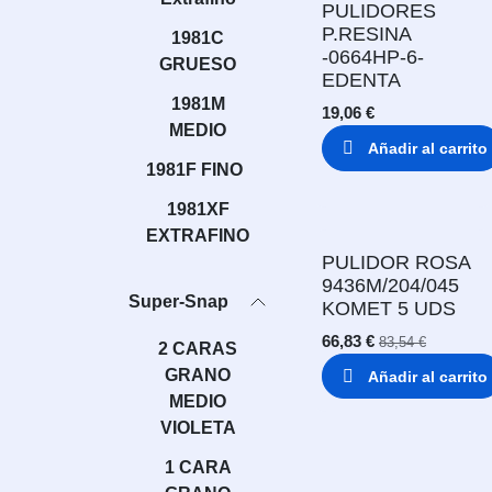
PULIDORES
P.RESINA
1981C
-0664HP-6-
GRUESO
EDENTA
1981M
19,06
€
MEDIO
Añadir al carrito
1981F FINO
1981XF
EXTRAFINO
PULIDOR ROSA
9436M/204/045
Super-Snap
KOMET 5 UDS
66,83
€
83,54
€
2 CARAS
GRANO
Añadir al carrito
MEDIO
VIOLETA
1 CARA