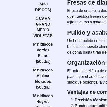
Fresas de dia
(MINI
DISCOS)
El uso de una fresa de
que nuestras
fresas d
1 CARA
tejidos duros o materia
GRANO
MEDIO
Pulido y acaba
VIOLETAS
Un buen pulido no es so
Minidiscos
brillo al composite eli
Verdes
de goma hasta
tiras de
Finos
Organización 
(50uds.)
Minidiscos
El orden en el flujo de 
Violeta
pasen por el autoclave
Morados
sino que prolonga la vid
(50uds.)
Ventajas de com
Minidiscos
Precisión técnica
Negros
Precios competiti