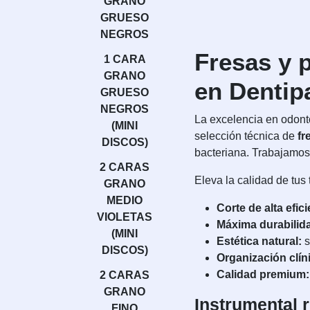
GRANO
GRUESO
NEGROS
Fresas y p
1 CARA
GRANO
en Dentip
GRUESO
NEGROS
La excelencia en odonto
(MINI
selección técnica de
fr
DISCOS)
bacteriana. Trabajamos 
2 CARAS
Eleva la calidad de tus
GRANO
MEDIO
Corte de alta efici
VIOLETAS
Máxima durabilid
(MINI
Estética natural:
s
DISCOS)
Organización clín
Calidad premium:
2 CARAS
GRANO
Instrumental 
FINO