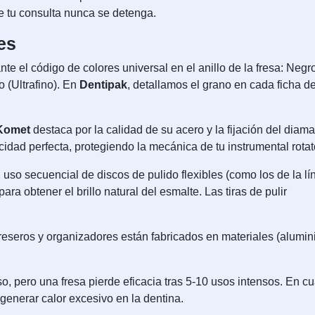
e tu consulta nunca se detenga.
es
te el código de colores universal en el anillo de la fresa: Negr
o (Ultrafino). En
Dentipak
, detallamos el grano en cada ficha d
Komet
destaca por la calidad de su acero y la fijación del diama
dad perfecta, protegiendo la mecánica de tu instrumental rotat
o secuencial de discos de pulido flexibles (como los de la lí
a obtener el brillo natural del esmalte. Las tiras de pulir
freseros y organizadores están fabricados en materiales (alumin
, pero una fresa pierde eficacia tras 5-10 usos intensos. En c
generar calor excesivo en la dentina.