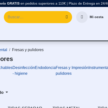
nvío GRATIS
en pedidos superiores a 110€ | Plazo de Entrega en 24/
Mi cesta
atología
Marcas
Comprar Material Dental
Blo
ental
Fresas y pulidores
dores
chables
Desinfección
Endodoncia
Fresas y
Impresión
Instrumenta
- higiene
pulidores
do