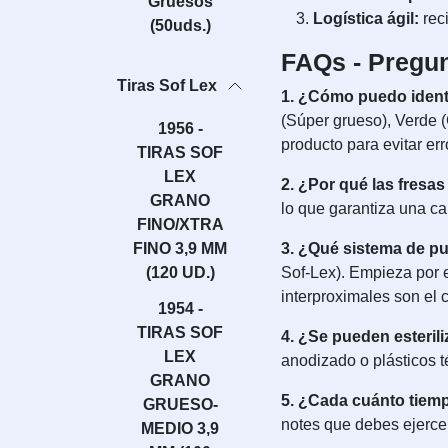
Gruesos
Logística ágil:
reci
(50uds.)
FAQs - Pregun
Tiras Sof Lex
1. ¿Cómo puedo identi
(Súper grueso), Verde (
1956 -
producto para evitar err
TIRAS SOF
LEX
2. ¿Por qué las fresa
GRANO
lo que garantiza una ca
FINO/XTRA
FINO 3,9 MM
3. ¿Qué sistema de pu
(120 UD.)
Sof-Lex). Empieza por e
interproximales son el
1954 -
TIRAS SOF
4. ¿Se pueden esterili
LEX
anodizado o plásticos t
GRANO
5. ¿Cada cuánto tiem
GRUESO-
notes que debes ejercer
MEDIO 3,9