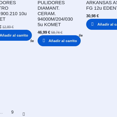
IDORES
PULIDORES
ARKANSAS A
TRO
DIAMANT.
FG 12u EDEN
.900.210 10u
CERAM.
30,98
€
ET
94000M/204/030
5u KOMET
Añadir al c
€
12,89
€
46,99
€
58,74
€
Añadir al carrito
Añadir a lista de deseos
Añadir a lista de deseos
Añadir al carrito
Añadir a
…
9