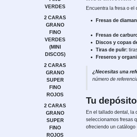
VERDES
Encuentra la fresa o el 
2 CARAS
Fresas de diaman
GRANO
FINO
Fresas de carbur
VERDES
Discos y copas de
(MINI
Tiras de pulir:
tira
DISCOS)
Freseros y organ
2 CARAS
¿Necesitas una ref
GRANO
número de referenci
SUPER
FINO
ROJOS
Tu depósito
2 CARAS
En el tallado dental, l
GRANO
seleccionamos fresas qu
SUPER
ofreciendo un catálogo
FINO
ROJOS