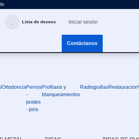
48h
Iniciar sesión
Lista de deseos
g
Contáctanos
l
Ortodoncia
Pernos
Profilaxis y
Radiografias
Restauracion
-
blanqueamientos
postes
- pins