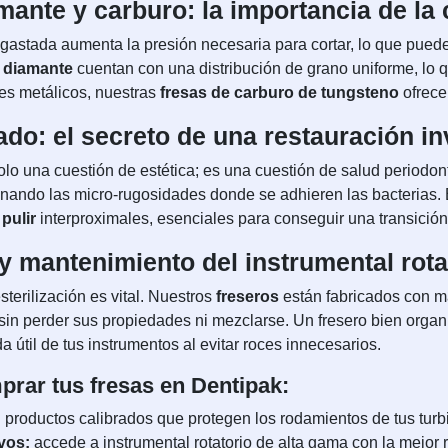
mante y carburo: la importancia de la 
sgastada aumenta la presión necesaria para cortar, lo que pued
e diamante
cuentan con una distribución de grano uniforme, lo q
les metálicos, nuestras
fresas de carburo de tungsteno
ofrece
do: el secreto de una restauración in
lo una cuestión de estética; es una cuestión de salud periodonta
minando las micro-rugosidades donde se adhieren las bacterias.
 pulir
interproximales, esenciales para conseguir una transición i
y mantenimiento del instrumental rota
esterilización es vital. Nuestros
freseros
están fabricados con ma
 sin perder sus propiedades ni mezclarse. Un fresero bien orga
a útil de tus instrumentos al evitar roces innecesarios.
prar tus fresas en Dentipak:
:
productos calibrados que protegen los rodamientos de tus turb
vos:
accede a instrumental rotatorio de alta gama con la mejor r