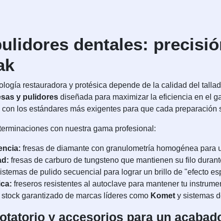
ulidores dentales: precisió
ak
logía restauradora y protésica depende de la calidad del tallado
esas y pulidores
diseñada para maximizar la eficiencia en el ga
con los estándares más exigentes para que cada preparación se
 terminaciones con nuestra gama profesional:
encia:
fresas de diamante con granulometría homogénea para un
ad:
fresas de carburo de tungsteno que mantienen su filo durant
istemas de pulido secuencial para lograr un brillo de "efecto e
ica:
freseros resistentes al autoclave para mantener tu instrumen
stock garantizado de marcas líderes como
Komet
y sistemas d
rotatorio y accesorios para un acabad