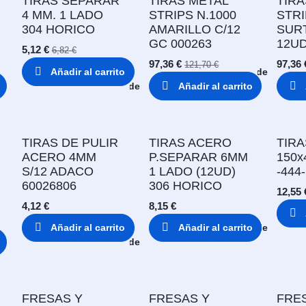
TIRAS SEPARAR
TIRAS METAL
TIRA
4 MM. 1 LADO
STRIPS N.1000
STRI
304 HORICO
AMARILLO C/12
SUR
GC 000263
12UD
5,12
€
6,82
€
97,36
€
97,36
121,70
€
Añadir al carrito
Añadir a lista de deseos
Añadir a lista de deseos
Añadir al carrito
TIRAS DE PULIR
TIRAS ACERO
TIR
ACERO 4MM
P.SEPARAR 6MM
150x
S/12 ADACO
1 LADO (12UD)
-444
60026806
306 HORICO
12,55
4,12
€
8,15
€
Añadir al carrito
Añadir al carrito
Añadir a lista de deseos
Añadir a lista de deseos
FRESAS Y
FRESAS Y
FRE