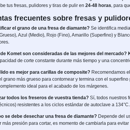
be tus fresas, pulidores y tiras de pulir en
24-48 horas
, para qu
tas frecuentes sobre fresas y pulidor
ficar el grano de una fresa de diamante?
Se identifica median
Grueso), Azul (Medio), Rojo (Fino), Amarillo (Superfino) y Blanc
ores.
s de Komet son consideradas de las mejores del mercado?
pacidad de corte constante durante más tiempo y una concentrici
lido es mejor para carillas de composite?
Recomendamos el us
l grano más grueso para contornear y termina con el superfino par
 complemento ideal para el acabado de los márgenes.
zar todos los freseros de vuestra tienda?
Sí, todos nuestros 
écnicos) resistentes a los ciclos estándar de autoclave a 134°C.
po se debe desechar una fresa de diamante?
Depende del uso
 más presión para cortar, es momento de cambiarla para evitar 