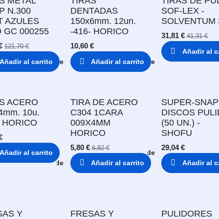
S METAL
TIRAS
TIRAS DE PU
P N.300
DENTADAS
SOF-LEX -
T AZULES
150x6mm. 12un.
SOLVENTUM 
 GC 000255
-416- HORICO
31,81
€
41,31
€
€
10,60
€
121,70
€
Añadir al c
Añadir al carrito
Añadir a lista de deseos
Añadir al carrito
Añadir a lista de deseos
Añadir a
AS ACERO
TIRA DE ACERO
SUPER-SNAP
4mm. 10u.
C304 1CARA
DISCOS PUL
- HORICO
009X4MM
(50 UN.) -
HORICO
SHOFU
€
5,80
€
29,04
€
6,82
€
Añadir al carrito
Añadir a lista de deseos
Añadir a lista de deseos
Añadir al carrito
Añadir al c
Añadir a
SAS Y
FRESAS Y
PULIDORES