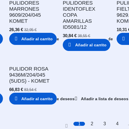
PULIDORES
PULIDORES
PUL
MARRONES
IDENTOFLEX
FIEL
9609/204/045
COPA
9629
KOMET
AMARILLAS
KOM
ID5081/12
26,36
€
10,31
32,95
€
30,84
€
38,55
€
Añadir al carrito
Añadir a lista de deseos
Añadir a lista de deseos
Añadir al carrito
PULIDOR ROSA
9436M/204/045
(5UDS) - KOMET
66,83
€
83,54
€
Añadir al carrito
Añadir a lista de deseos
Añadir a lista de deseos
1
2
3
4