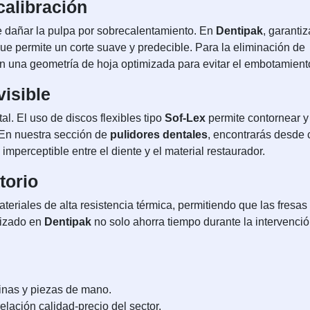
calibración
e dañar la pulpa por sobrecalentamiento. En
Dentipak
, garanti
ue permite un corte suave y predecible. Para la eliminación de
n una geometría de hoja optimizada para evitar el embotamient
visible
l. El uso de discos flexibles tipo
Sof-Lex
permite contornear y
 En nuestra sección de
pulidores dentales
, encontrarás desde
mperceptible entre el diente y el material restaurador.
torio
teriales de alta resistencia térmica, permitiendo que las fresas
nizado en
Dentipak
no solo ahorra tiempo durante la intervenció
inas y piezas de mano.
elación calidad-precio del sector.