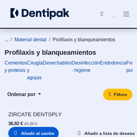
Ir al contenido
...
Material dental
Profilaxis y blanqueamientos
Profilaxis y blanqueamientos
Cementos
Cirugía
Desechables
Desinfección
Endodoncia
Fres
y protesis
y
- higiene
puli
agujas
Ordenar por
Filtros
ZIRCATE DENTSPLY
36,82
€
47,20
€
Añadir al carrito
Añadir a lista de deseos