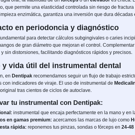
co, que permite una elasticidad controlada sin riesgo de fract
impieza enzimática, garantiza una inversión que dura décadas e
cto en periodoncia y diagnóstico
s fundamental para detectar cálculos subgingivales o caries inci
y mangos de gran diámetro que mejoran el control. Complementar
y sin distorsiones, facilitando diagnósticos rápidos y precisos.
y vida útil del instrumental dental
ón, en
Dentipak
recomendamos seguir un flujo de trabajo estric
as con indicadores de viraje. El uso de instrumental de
Medicali
iginal tras cientos de ciclos de autoclave.
var tu instrumental con Dentipak:
ional:
instrumental que encaja perfectamente en la mano y en l
vos en gamas premium:
acercamos las marcas de lujo como
H
esta rápida:
reponemos tus pinzas, sondas o fórceps en
24-48