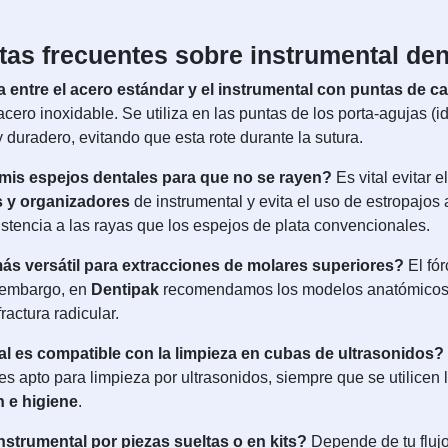
as frecuentes sobre instrumental den
ia entre el acero estándar y el instrumental con puntas de 
ero inoxidable. Se utiliza en las puntas de los porta-agujas (i
duradero, evitando que esta rote durante la sutura.
mis espejos dentales para que no se rayen?
Es vital evitar 
s y organizadores
de instrumental y evita el uso de estropajos
stencia a las rayas que los espejos de plata convencionales.
más versátil para extracciones de molares superiores?
El fór
n embargo, en
Dentipak
recomendamos los modelos anatómico
ractura radicular.
al es compatible con la limpieza en cubas de ultrasonidos?
es apto para limpieza por ultrasonidos, siempre que se utilice
n e higiene
.
nstrumental por piezas sueltas o en kits?
Depende de tu flujo