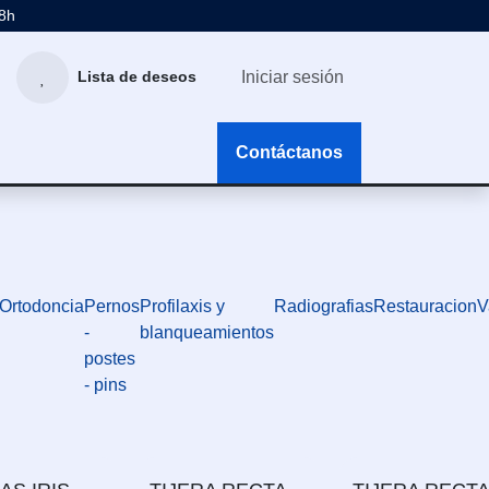
48h
Iniciar sesión
Lista de deseos
g
Contáctanos
Ortodoncia
Pernos
Profilaxis y
Radiografias
Restauracion
V
-
blanqueamientos
postes
- pins