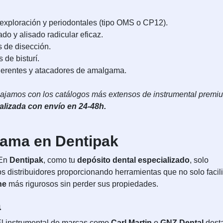
 exploración y periodontales (tipo OMS o CP12).
do y alisado radicular eficaz.
s de disección.
 de bisturí.
herentes y atacadores de amalgama.
ajamos con los catálogos más extensos de instrumental premi
lizada con envío en 24-48h.
 gama en Dentipak
 En
Dentipak
, como tu
depósito dental especializado
, solo
 distribuidores proporcionando herramientas que no solo facil
ne
más rigurosos sin perder sus propiedades.
a
 El instrumental de marcas como
Carl Martin
o
GNZ Dental
dest