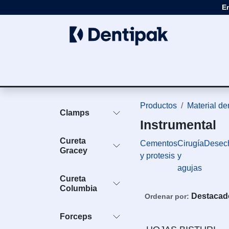
Ir al contenido
E
Clínica
Apar
Productos
Material de
Clamps
Instrumental
Cureta
Cementos
Cirugía
Desec
Gracey
y protesis
y
agujas
Cureta
Columbia
Destacad
Ordenar por:
Forceps