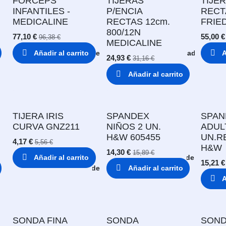
FORCEPS
TIJERAS
TIJER
INFANTILES -
P/ENCIA
RECT
MEDICALINE
RECTAS 12cm.
FRIE
800/12N
77,10
€
55,00
€
96,38
€
MEDICALINE
Añadir al carrito
Añadir a lista de deseos
Comparar
Añadir a list
A
24,93
€
31,16
€
Añadir al carrito
TIJERA IRIS
SPANDEX
SPAN
CURVA GNZ211
NIÑOS 2 UN.
ADUL
H&W 605455
UN.R
4,17
€
5,56
€
H&W
14,30
€
15,89
€
Añadir al carrito
Añadir a lista de deseos
15,21
€
Añadir a lista de deseos
Añadir al carrito
A
SONDA FINA
SONDA
SON