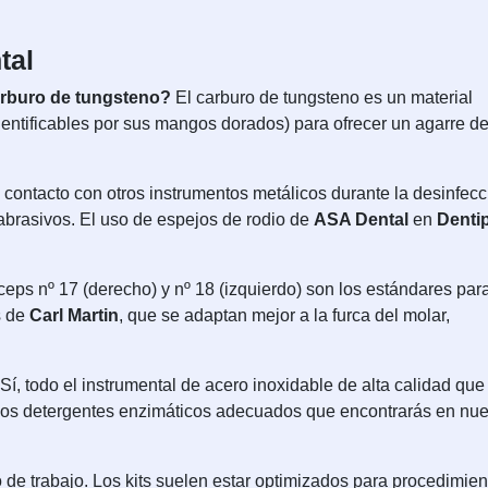
tal
carburo de tungsteno?
El carburo de tungsteno es un material
dentificables por sus mangos dorados) para ofrecer un agarre de
el contacto con otros instrumentos metálicos durante la desinfecc
 abrasivos. El uso de espejos de rodio de
ASA Dental
en
Denti
ceps nº 17 (derecho) y nº 18 (izquierdo) son los estándares par
s de
Carl Martin
, que se adaptan mejor a la furca del molar,
Sí, todo el instrumental de acero inoxidable de alta calidad que
n los detergentes enzimáticos adecuados que encontrarás en nue
 de trabajo. Los kits suelen estar optimizados para procedimien