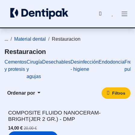
Ir al contenido
...
Material dental
Restauracion
Restauracion
Cementos
Cirugía
Desechables
Desinfección
Endodoncia
Fres
y protesis
y
- higiene
puli
agujas
Ordenar por
Filtros
COMPOSITE FLUIDO NANOCERAM-
BRIGHT(JER 2 GR.) - DMP
14,00
€
20,00
€