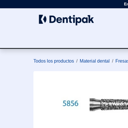
Ir al contenido
E
Clínica
Apar
Todos los productos
Material dental
Fresas