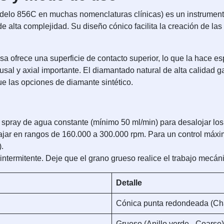
delo 856C en muchas nomenclaturas clínicas) es un instrument
de alta complejidad. Su diseño cónico facilita la creación de l
.
resa ofrece una superficie de contacto superior, lo que la hace 
sal y axial importante. El diamantado natural de alta calidad g
ue las opciones de diamante sintético.
spray de agua constante (mínimo 50 ml/min) para desalojar los d
jar en rangos de 160.000 a 300.000 rpm. Para un control máxim
).
intermitente. Deje que el grano grueso realice el trabajo mecánic
Detalle
Cónica punta redondeada (Ch
Grueso (Anillo verde - Coarse)