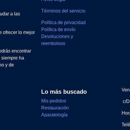
Términos del servicio
udar a las
Política de privacidad
Política de envío
 ofrecer lo mejor
Devoluciones y
reembolsos
drás encontrar
e siempre ha
no y de
Ven 
Lo más buscado
Mis pedidos
c/D
Restauración
Hor
Aparatología
Tel