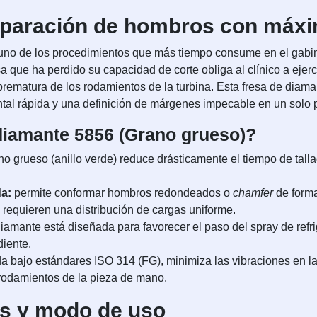
reparación de hombros con máxi
es uno de los procedimientos que más tiempo consume en el gabi
sa que ha perdido su capacidad de corte obliga al clínico a ejer
prematura de los rodamientos de la turbina. Esta fresa de diam
ntal rápida y una definición de márgenes impecable en un solo 
 diamante 5856 (Grano grueso)?
no grueso (anillo verde) reduce drásticamente el tiempo de tal
a:
permite conformar hombros redondeados o
chamfer
de forma
 requieren una distribución de cargas uniforme.
diamante está diseñada para favorecer el paso del spray de refr
diente.
a bajo estándares ISO 314 (FG), minimiza las vibraciones en la 
 rodamientos de la pieza de mano.
as y modo de uso