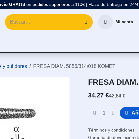
nvío GRATIS
en pedidos superiores a 110€ | Plazo de Entrega en 24/
Mi cesta
atología
Marcas
Comprar Material Dental
Blo
 y pulidores
FRESA DIAM. 5856/314/018 KOMET
FRESA DIAM.
34,27
€
42,84
€
Aña
Términos y condiciones
Garantía de devolución d