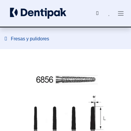
Ir al contenido
Fresas y pulidores