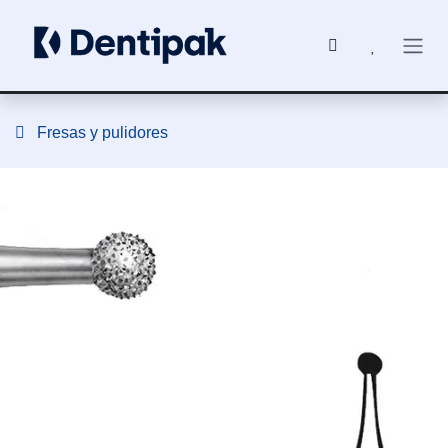
Ir al contenido
Fresas y pulidores