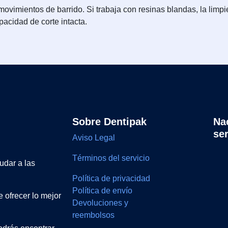
ovimientos de barrido. Si trabaja con resinas blandas, la limpie
pacidad de corte intacta.
Sobre Dentipak
Na
se
Aviso Legal
Términos del servicio
udar a las
Política de privacidad
Política de envío
 ofrecer lo mejor
Devoluciones y
reembolsos