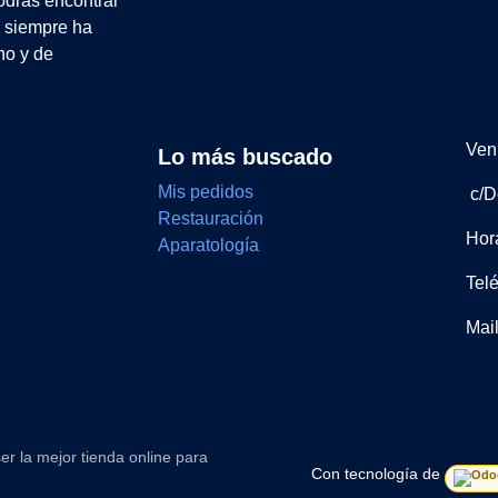
drás encontrar
e siempre ha
no y de
Ven 
Lo más buscado
Mis pedidos
c/D
Restauración
Hor
Aparatología
Tel
Mai
er la mejor tienda online para
Con tecnología de