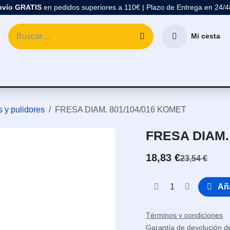
nvío GRATIS
en pedidos superiores a 110€ | Plazo de Entrega en 24/
Mi cesta
atología
Marcas
Comprar Material Dental
Blo
 y pulidores
FRESA DIAM. 801/104/016 KOMET
FRESA DIAM.
18,83
€
23,54
€
Aña
Términos y condiciones
Garantía de devolución d