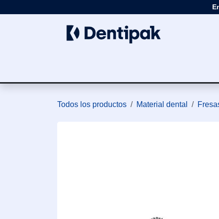
Ir al contenido
E
Clínica
Apar
Todos los productos
Material dental
Fresas