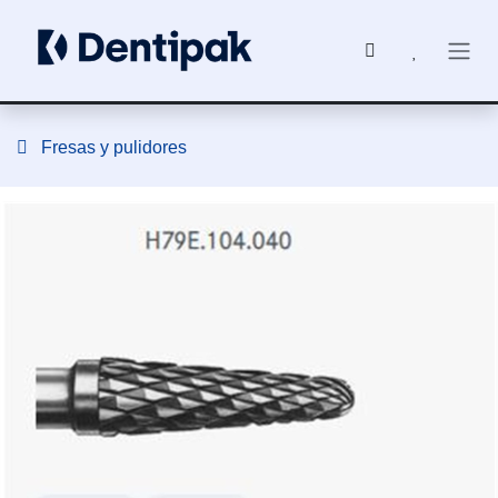
Ir al contenido
Fresas y pulidores