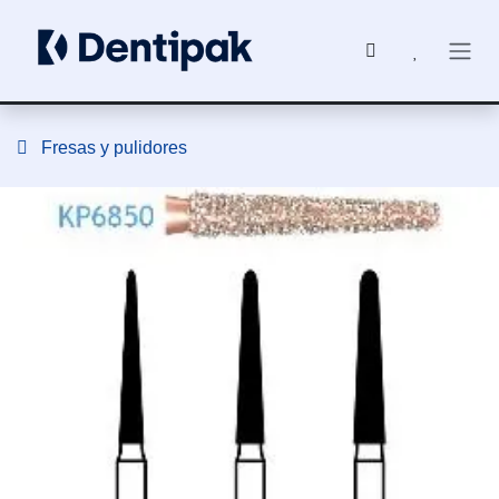
Ir al contenido
Fresas y pulidores