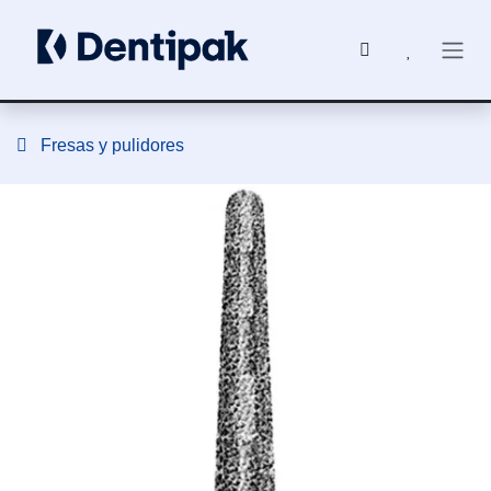
Ir al contenido
Fresas y pulidores