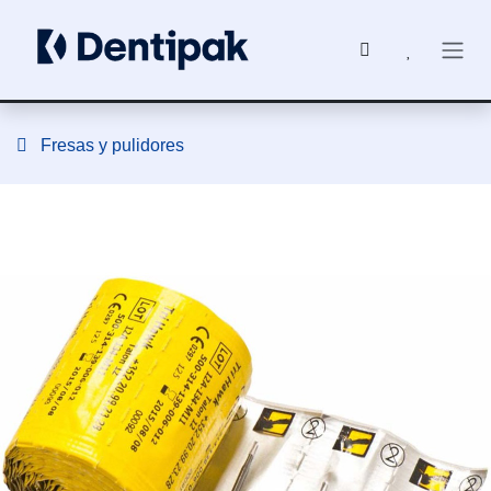
Ir al contenido
Fresas y pulidores