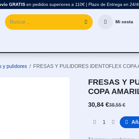
nvío GRATIS
en pedidos superiores a 110€ | Plazo de Entrega en 24/
Mi cesta
atología
Marcas
Comprar Material Dental
Blo
 y pulidores
FRESAS Y PULIDORES IDENTOFLEX COPA A
FRESAS Y P
COPA AMARIL
30,84
€
38,55
€
Aña