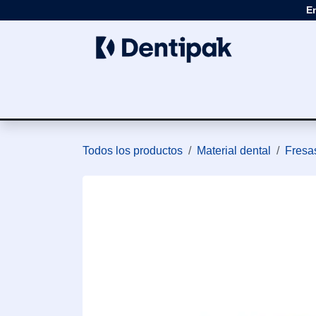
Ir al contenido
E
Clínica
Apar
Todos los productos
Material dental
Fresas