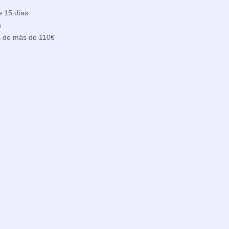
e 15 días
s
s de más de 110€