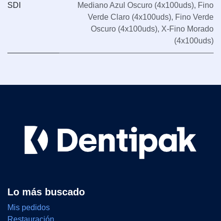
SDI
Mediano Azul Oscuro (4x100uds)
,
Fino
Verde Claro (4x100uds)
,
Fino Verde
Oscuro (4x100uds)
,
X-Fino Morado
(4x100uds)
Lo más buscado
Mis pedidos
Restauración