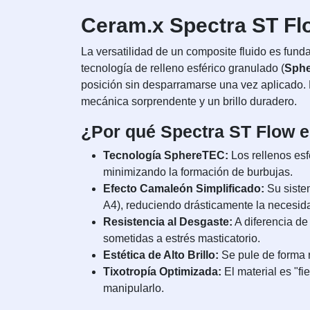
Ceram.x Spectra ST Flo
La versatilidad de un composite fluido es fund
tecnología de relleno esférico granulado (
Sph
posición sin desparramarse una vez aplicado. 
mecánica sorprendente y un brillo duradero.
¿Por qué Spectra ST Flow es
Tecnología SphereTEC:
Los rellenos esf
minimizando la formación de burbujas.
Efecto Camaleón Simplificado:
Su siste
A4), reduciendo drásticamente la necesida
Resistencia al Desgaste:
A diferencia de
sometidas a estrés masticatorio.
Estética de Alto Brillo:
Se pule de forma r
Tixotropía Optimizada:
El material es "fi
manipularlo.