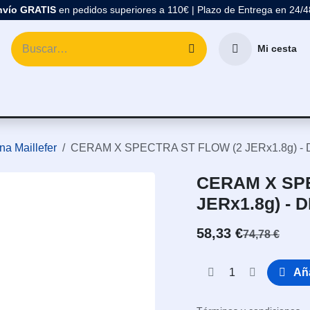
nvío GRATIS
en pedidos superiores a 110€ | Plazo de Entrega en 24/
Mi cesta
atología
Marcas
Comprar Material Dental
Blo
na Maillefer
CERAM X SPECTRA ST FLOW (2 JERx1.8g) 
CERAM X SP
JERx1.8g) -
58,33
€
74,78
€
Aña