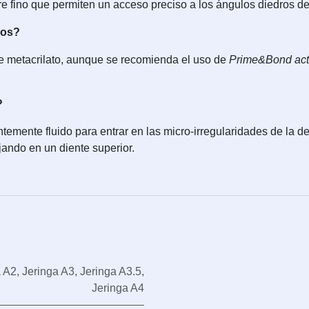
bre fino que permiten un acceso preciso a los ángulos diedros de
vos?
e metacrilato, aunque se recomienda el uso de
Prime&Bond act
?
ientemente fluido para entrar en las micro-irregularidades de la d
ajando en un diente superior.
a A2
,
Jeringa A3
,
Jeringa A3.5
,
Jeringa A4