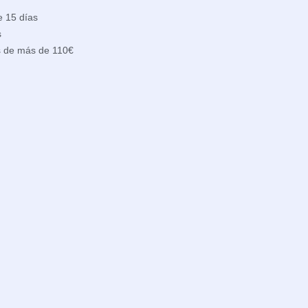
e 15 días
s
s de más de 110€